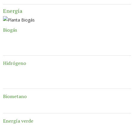
Energía
Biogás
Abakal analiza la posible generación de Biogás...
Hidrógeno
El Hidrógeno verde es una de la piezas clave en...
Biometano
Abakal es una empresa experimentada en la implantación...
Energía verde