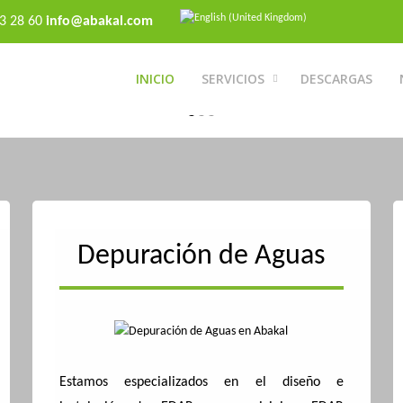
73 28 60
info@abakal.com
INICIO
SERVICIOS
DESCARGAS
ABAKAL INGENIEROS
ABAKAL INGENIEROS
ABAKAL INGENIEROS
Depuración de Aguas
Hidráulica - Depuración - Ingeniería
Hidráulica - Depuración - Ingeniería
Hidráulica - Depuración - Ingeniería
Estamos especializados en el diseño e