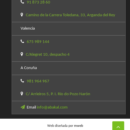
91 873 28 60
Camino de la Carrera Toledana, 33, Arganda del Rey
Valencia
675 989 144
C/Alegret 10, despacho 4
A Coruña
981 964 967
C/ Arrieiros 5, P. I. Río do Pozo Narón
Email
info@abakal.com
Web diseñada por
mweb